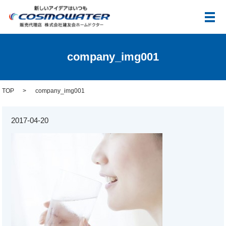
メ
company_img001
TOP
company_img001
2017-04-20